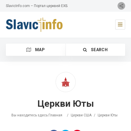
SlavicInfo.com – Портал церквей ЕХБ
MAP
SEARCH
Category
Церкви Юты
Location
Вы находитесь здесь:
Главная
/
Церкви США
/
Церкви Юты