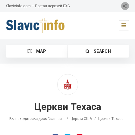
SlavicInfo.com – Портал церквей ЕХБ
MAP
SEARCH
Category
Церкви Техаса
Location
Вы находитесь здесь:
Главная
/
Церкви США
/
Церкви Техаса