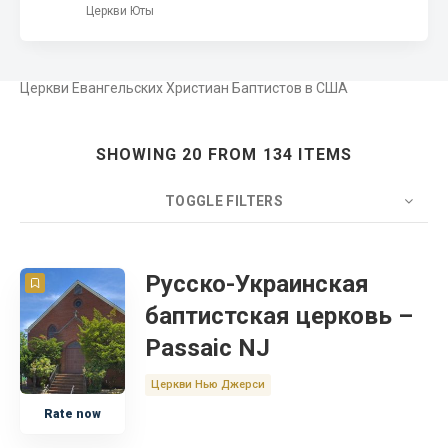
Церкви Юты
Церкви Евангельских Христиан Баптистов в США
SHOWING 20 FROM 134 ITEMS
TOGGLE FILTERS
COUNT
20
SORT BY
Title
ORDER
Русско-Украинская
баптистская церковь –
Христианская Академия
Passaic NJ
Библейская Школа
Церкви Нью Джерси
Rate now
Церковный сайт