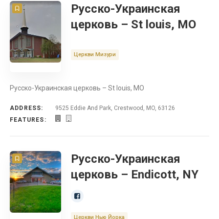
Русско-Украинская
Тихо-Океанское Объединение
церковь – St louis, MO
Радиостанция
Церкви Мизури
Реабилитационный Центр
Русская Школа
Русско-Украинская церковь – St louis, MO
Симфонический оркестр
ADDRESS:
9525 Eddie And Park, Crestwood, MO, 63126
FEATURES:
США
Украинское Объединение в США
Русско-Украинская
церковь – Endicott, NY
Северо-Западное Объединение
Церкви Нью Йорка