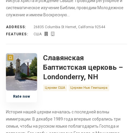
Иисуса Христа и рождение Свыше. Проводим регулярное и
систематическое изучение Библии, проводим Молодежное
служение и имеем Воскресную…
ADDRESS:
26835 Columbia St Hemet, California 92544
FEATURES:
США
Славянская
Баптистская церковь –
Londonderry, NH
Церкви США
Церкви Нью Гемпшира
Rate now
История нашей церкви началась с последней волны
иммиграции. В декабре 1989 года впервые собрались три
семьи, чтобы на русском языке поблагодарить Господа и