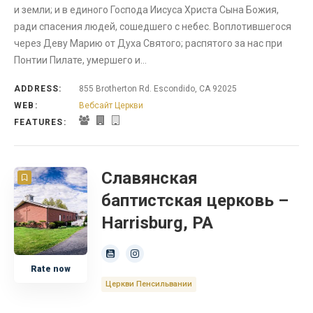
и земли; и в единого Господа Иисуса Христа Сына Божия,
ради спасения людей, сошедшего с небес. Воплотившегося
через Деву Марию от Духа Святого; распятого за нас при
Понтии Пилате, умершего и…
ADDRESS:
855 Brotherton Rd. Escondido, CA 92025
WEB:
Вебсайт Церкви
FEATURES:
Славянская
баптистская церковь –
Harrisburg, PA
Rate now
Церкви Пенсильвании