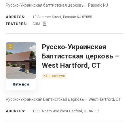
Русско-Украинская баптистская церковь – Passaic NJ
Церковь
ADDRESS:
19 Summer Street, Passaic NJ 07055
Духовой оркестр
FEATURES:
США
Восточное Объединение
Русско-Украинская
Христианская Газета
Баптистская церковь –
West Hartford, CT
Христианская Школа
Коннектикута
Прямая трансляция
Rate now
Христианский Журнал
Русско-Украинская Баптистская церковь – West Hartford, CT
Средне-Западное Объединение
ADDRESS:
1855 Albany Ave West Hartford, CT 06117
Миссионерское Служение