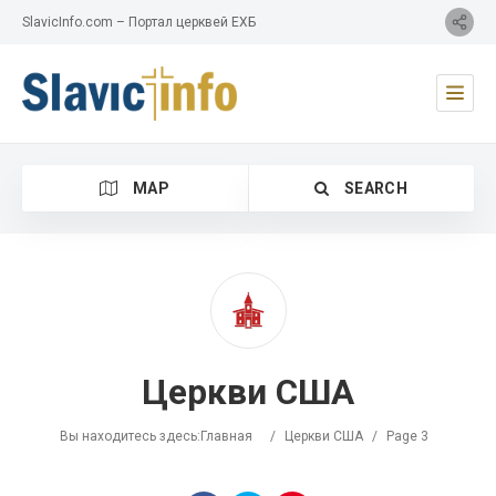
SlavicInfo.com – Портал церквей ЕХБ
MAP
SEARCH
Category
Церкви США
Location
Вы находитесь здесь:
Главная
/
Церкви США
/
Page 3