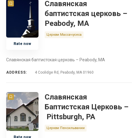
Славянская
баптистская церковь –
Peabody, MA
Церкви Массачусеса
Rate now
Славянская баптистская церковь – Peabody, MA
ADDRESS:
4 Coolidge Rd, Peabody, MA 01960
Славянская
Баптистская Церковь –
Pittsburgh, PA
Церкви Пенсильвании
Rate now