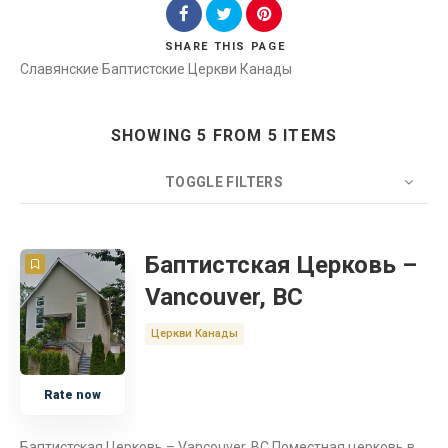
SHARE
THIS PAGE
Славянские Баптистские Церкви Канады
Search
SHOWING 5 FROM 5 ITEMS
TOGGLE FILTERS
COUNT
20
SORT BY
Title
ORDER
Баптистская Церковь –
Vancouver, BC
Объединение церквей Канады
Церкви Канады
Церковь
Rate now
Канада
Баптистская Церковь – Vancouver, BC Поместная церковь в