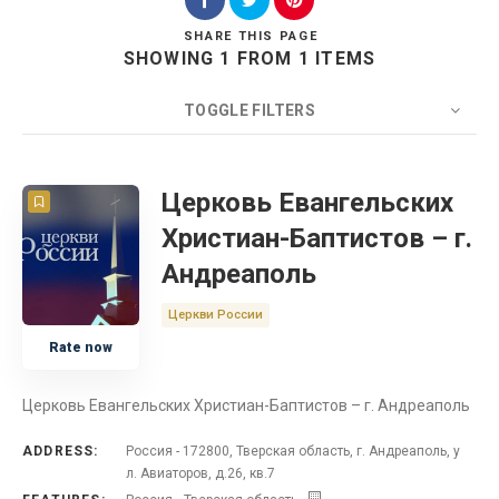
SHARE
THIS PAGE
SHOWING 1 FROM 1 ITEMS
Search
TOGGLE FILTERS
COUNT
20
SORT BY
Title
ORDER
Церковь Евангельских
Христиан-Баптистов – г.
Церковь
Андреаполь
Россия
Церкви России
Rate now
Тверская область
Церковь Евангельских Христиан-Баптистов – г. Андреаполь
ADDRESS:
Россия - 172800, Тверская область, г. Андреаполь, у
л. Авиаторов, д.26, кв.7