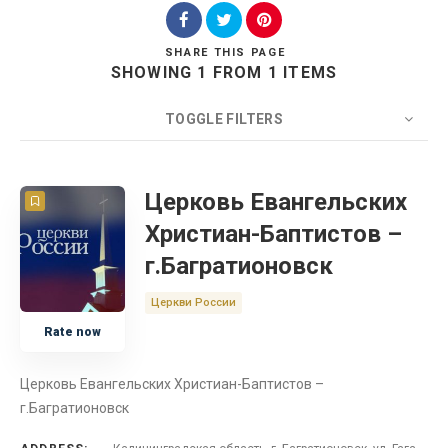
SHARE
THIS PAGE
SHOWING 1 FROM 1 ITEMS
Search
TOGGLE FILTERS
COUNT
20
SORT BY
Title
ORDER
Церковь Евангельских
Христиан-Баптистов –
Церковь
г.Багратионовск
Калининградская область
Церкви России
Rate now
Россия
Церковь Евангельских Христиан-Баптистов –
г.Багратионовск