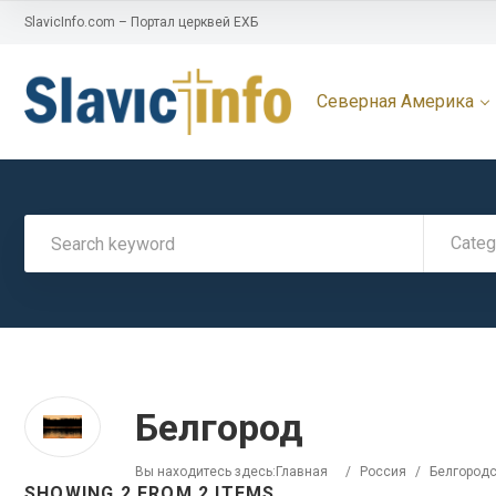
SlavicInfo.com – Портал церквей ЕХБ
Северная Америка
Categ
Белгород
Вы находитесь здесь:
Главная
/
Россия
/
Белгородс
SHOWING 2 FROM 2 ITEMS