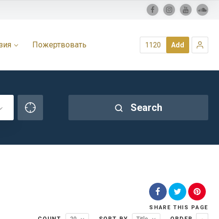
зия
Пожертвовать
1120
Add
Search
SHARE
THIS PAGE