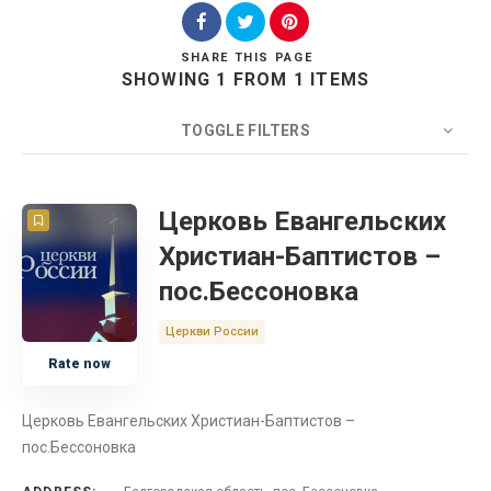
SHARE
THIS PAGE
SHOWING 1 FROM 1 ITEMS
Search
TOGGLE FILTERS
COUNT
20
SORT BY
Title
ORDER
Церковь Евангельских
Христиан-Баптистов –
Белгородская область
пос.Бессоновка
Церковь
Церкви России
Rate now
Россия
Церковь Евангельских Христиан-Баптистов –
пос.Бессоновка