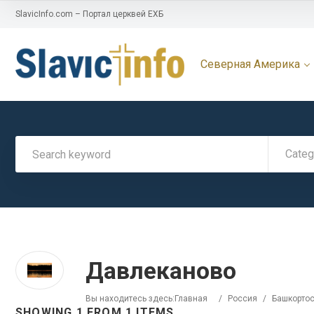
SlavicInfo.com – Портал церквей ЕХБ
Северная Америка
Categ
Давлеканово
Вы находитесь здесь:
Главная
/
Россия
/
Башкортос
SHOWING 1 FROM 1 ITEMS