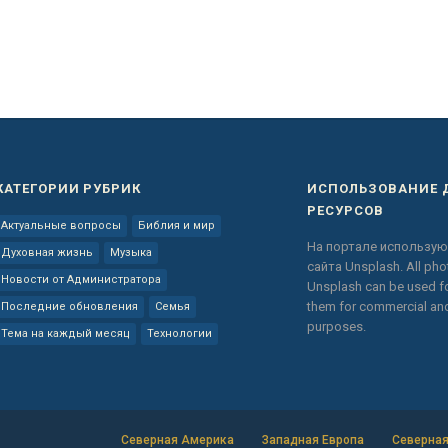
КАТЕГОРИИ РУБРИК
ИСПОЛЬЗОВАНИЕ 
РЕСУРСОВ
Актуальные вопросы
Библия и мир
На портале использую
Духовная жизнь
Музыка
сайта
Unsplash.
All ph
Новости от Администратора
Unsplash can be used fo
them for commercial a
Последние обновления
Семья
purposes.
Тема на каждый месяц
Технологии
Северная Америка
Западная Европа
Северная