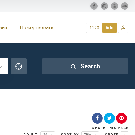
зия
Пожертвовать
1120
Add
Search
SHARE
THIS PAGE