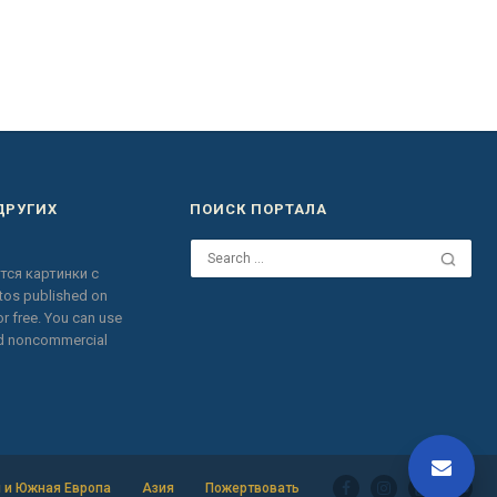
ДРУГИХ
ПОИСК ПОРТАЛА
тся картинки с
otos published on
r free.
You can use
nd noncommercial
 и Южная Европа
Азия
Пожертвовать