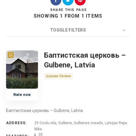
SHARE
THIS PAGE
SHOWING 1 FROM 1 ITEMS
Search
TOGGLE FILTERS
COUNT
20
SORT BY
Title
ORDER
Баптистская церковь –
Gulbene, Latvia
Церковь
Церкви Латвии
Латвия
Rate now
Баптистская церковь – Gulbene, Latvia
ADDRESS:
29 Ozolu iela, Gulbene, Gulbenes novads, Latvijas Repu
blika