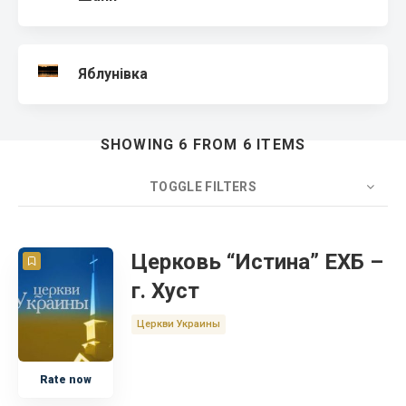
Яблунівка
SHOWING 6 FROM 6 ITEMS
TOGGLE FILTERS
COUNT
20
SORT BY
Title
ORDER
Церковь “Истина” ЕХБ –
г. Хуст
Церковь
Церкви Украины
Украина
Rate now
Закарпатская область