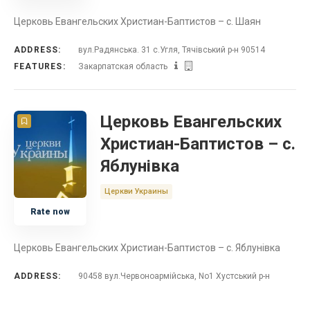
Церковь Евангельских Христиан-Баптистов – с. Шаян
ADDRESS:
вул.Радянська. 31 с.Угля, Тячівський р-н 90514
FEATURES:
Закарпатская область
Церковь Евангельских
Христиан-Баптистов – с.
Яблунівка
Церкви Украины
Rate now
Церковь Евангельских Христиан-Баптистов – с. Яблунівка
ADDRESS:
90458 вул.Червоноармійська, No1 Хустський р-н