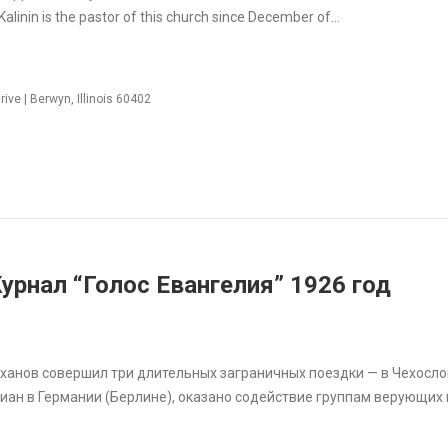
alinin is the pastor of this church since December of…
ive | Berwyn, Illinois 60402
урнал “Голос Евангелия” 1926 год
роханов совершил три длительных заграничных поездки — в Чехосл
иан в Германии (Берлине), оказано содействие группам верующих 