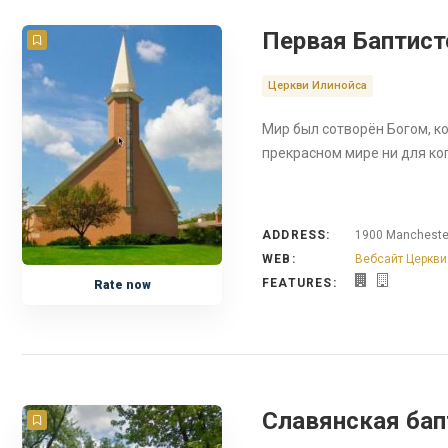
Первая Баптист
Церкви Илинойса
Mир был сотворён Богом, ко
прекрасном мире ни для ког
ADDRESS:
1900 Manchester
WEB:
Вебсайт Церкви
FEATURES:
Rate now
Славянская бапт