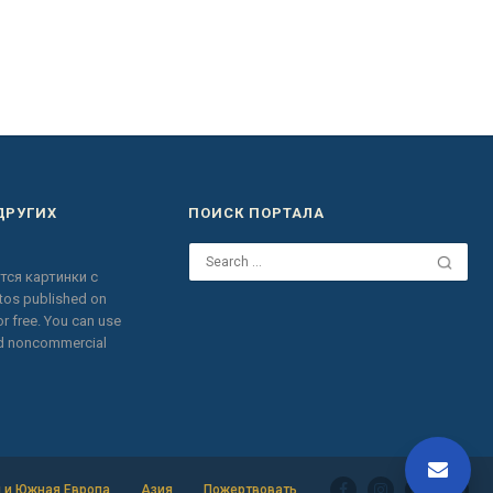
ДРУГИХ
ПОИСК ПОРТАЛА
тся картинки с
otos published on
r free.
You can use
nd noncommercial
 и Южная Европа
Азия
Пожертвовать