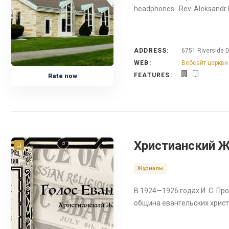
headphones. Rev. Aleksandr K
ADDRESS:
6751 Riverside Dr
WEB:
Вебсайт церкви
FEATURES:
Rate now
Христианский Ж
Журналы
В 1924—1926 годах И. С. П
община евангельских христ