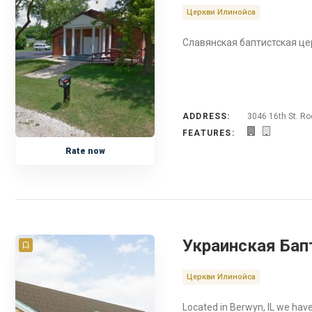
Церкви Илинойса
Славянская баптистская цер
ADDRESS:
3046 16th St. Ro
FEATURES:
Rate now
Украинская Бапт
Церкви Илинойса
Located in Berwyn, IL we hav