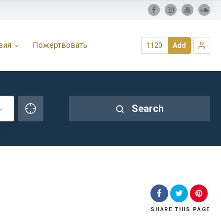
зия
Пожертвовать
1120
Add
Search
SHARE
THIS PAGE