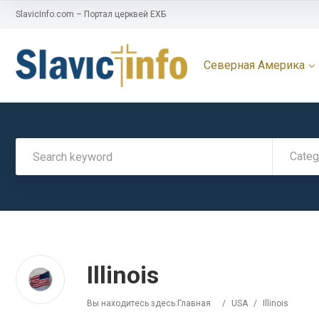
SlavicInfo.com – Портал церквей ЕХБ
Северная Америка
Categ
Illinois
Вы находитесь здесь:
Главная
/
USA
/
Illinois