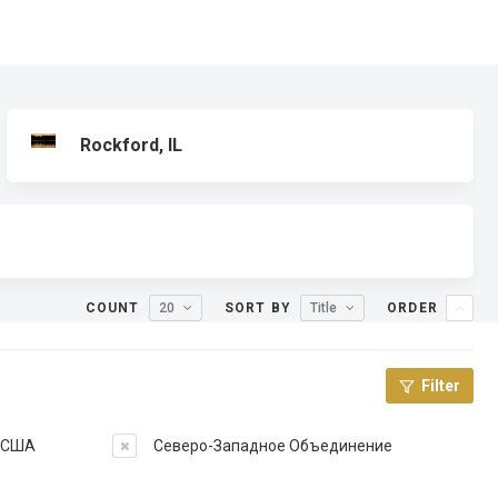
Rockford, IL
COUNT
20
SORT BY
Title
ORDER
Filter
в США
Северо-Западное Объединение