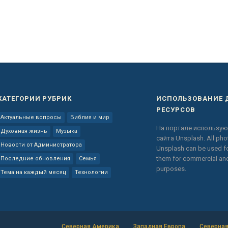
КАТЕГОРИИ РУБРИК
ИСПОЛЬЗОВАНИЕ 
РЕСУРСОВ
Актуальные вопросы
Библия и мир
На портале использую
Духовная жизнь
Музыка
сайта
Unsplash.
All ph
Новости от Администратора
Unsplash can be used fo
them for commercial a
Последние обновления
Семья
purposes.
Тема на каждый месяц
Технологии
Северная Америка
Западная Европа
Северная