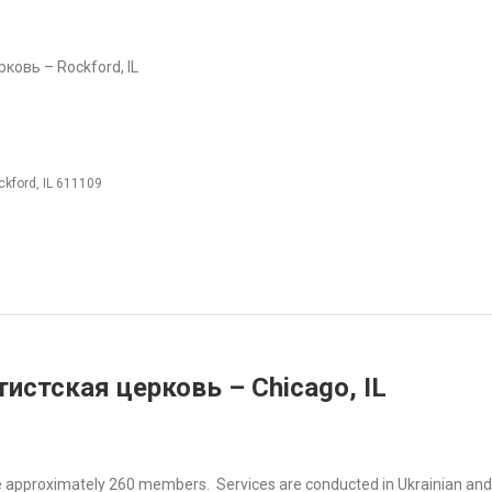
ковь – Rockford, IL
ckford, IL 611109
истская церковь – Chicago, IL
e approximately 260 members. Services are conducted in Ukrainian and R