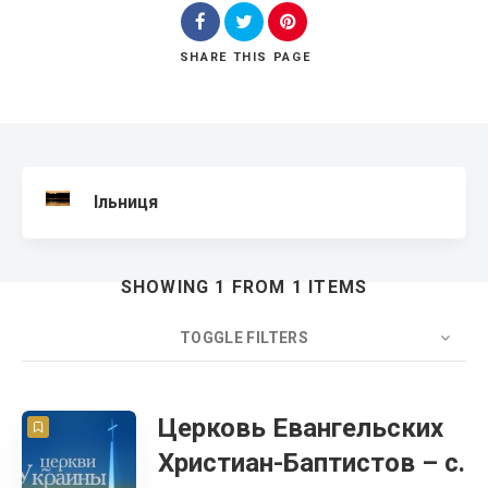
SHARE
THIS PAGE
Search
Ільниця
SHOWING 1 FROM 1 ITEMS
TOGGLE FILTERS
COUNT
20
SORT BY
Title
ORDER
Церковь Евангельских
Христиан-Баптистов – с.
Церковь