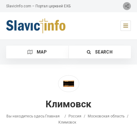
SlavicInfo.com – Портал церквей ЕХБ
MAP
SEARCH
Category
Климовск
Location
Вы находитесь здесь:
Главная
/
Россия
/
Московская область
/
Климовск