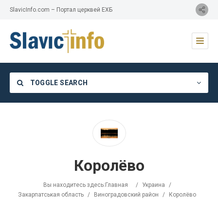
SlavicInfo.com – Портал церквей ЕХБ
TOGGLE SEARCH
Category
Королёво
Location
Вы находитесь здесь:
Главная
/
Украина
/
Закарпатськая область
/
Виноградовский район
/
Королёво