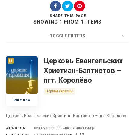
SHARE
THIS PAGE
SHOWING 1 FROM 1 ITEMS
Search
TOGGLE FILTERS
COUNT
20
SORT BY
Title
ORDER
Церковь Евангельских
Христиан-Баптистов –
Церковь
пгт. Королёво
Украина
Церкви Украины
Rate now
Закарпатская область
Церковь Евангельских Христиан-Баптистов – пгт. Королёво
ADDRESS:
вул.Суворова,8 Виноградівський р-н