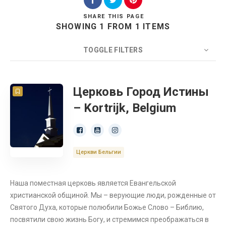
SHARE
THIS PAGE
SHOWING 1 FROM 1 ITEMS
Search
TOGGLE FILTERS
COUNT
20
SORT BY
Title
ORDER
Церковь Город Истины
– Kortrijk, Belgium
Бельгия
Церковь
Церкви Бельгии
Наша поместная церковь является Евангельской
христианской общиной. Мы – верующие люди, рожденные от
Святого Духа, которые полюбили Божье Слово – Библию,
посвятили свою жизнь Богу, и стремимся преображаться в