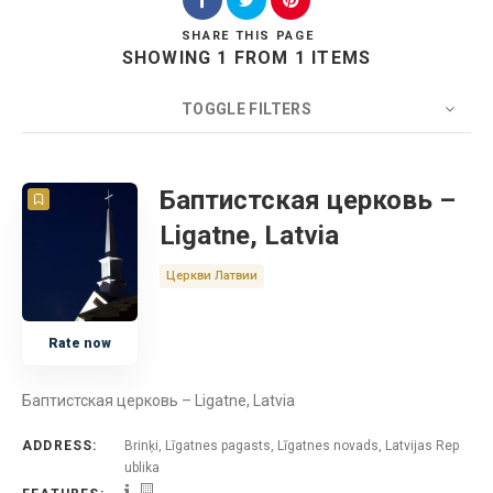
SHARE
THIS PAGE
SHOWING 1 FROM 1 ITEMS
Search
TOGGLE FILTERS
COUNT
20
SORT BY
Title
ORDER
Баптистская церковь –
Ligatne, Latvia
Церковь
Церкви Латвии
Латвия
Rate now
Баптистская церковь – Ligatne, Latvia
ADDRESS:
Brinķi, Līgatnes pagasts, Līgatnes novads, Latvijas Rep
ublika