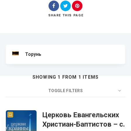
SHARE
THIS PAGE
Search
Торунь
SHOWING 1 FROM 1 ITEMS
TOGGLE FILTERS
COUNT
20
SORT BY
Title
ORDER
Церковь Евангельских
Христиан-Баптистов – с.
Церковь