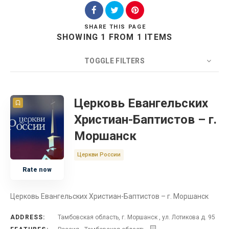
SHARE
THIS PAGE
SHOWING 1 FROM 1 ITEMS
Search
TOGGLE FILTERS
COUNT
20
SORT BY
Title
ORDER
Церковь Евангельских
Христиан-Баптистов – г.
Церковь
Моршанск
Россия
Церкви России
Rate now
Тамбовская область
Церковь Евангельских Христиан-Баптистов – г. Моршанск
ADDRESS:
Тамбовская область, г. Моршанск , ул. Лотикова д. 95