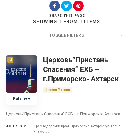
SHARE
THIS PAGE
SHOWING 1 FROM 1 ITEMS
Search
TOGGLE FILTERS
COUNT
20
SORT BY
Title
ORDER
Церковь”Пристань
Спасения” ЕХБ –
Церковь
г.Приморско- Ахтарск
Краснодарский край и Адыгея
Церкви России
Rate now
Россия
Церковь”Пристань Спасения” ЕХБ – г.Приморско- Ахтарск
ADDRESS:
Краснодарский край, Приморско-Ахтарск, ул. Герцен
а, дом 27