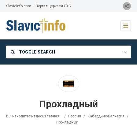
SlavicInfo.com – Портал церквей ЕХБ
TOGGLE SEARCH
Category
Прохладный
Location
Вы находитесь здесь:
Главная
/
Россия
/
Кабардино-Балкария
/
Прохладный