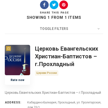
SHARE
THIS PAGE
SHOWING 1 FROM 1 ITEMS
Search
TOGGLE FILTERS
COUNT
20
SORT BY
Title
ORDER
Церковь Евангельских
Христиан-Баптистов –
Церковь
г.Прохладный
Кабардино-Балкария
Церкви России
Rate now
Россия
Церковь Евангельских Христиан-Баптистов – г.Прохладный
ADDRESS:
Кабардино-Балкария, Прохладный, ул. Пролетарская,
дом 70/1