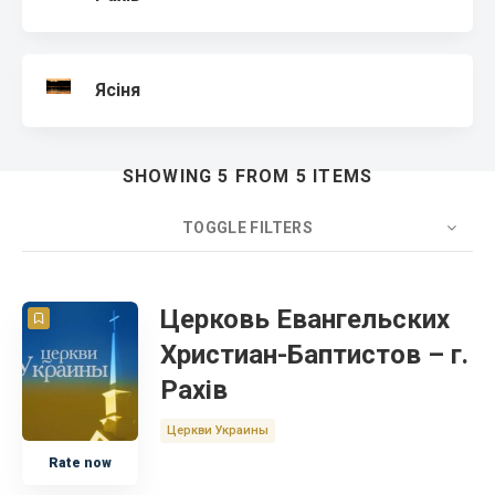
Ясіня
SHOWING 5 FROM 5 ITEMS
TOGGLE FILTERS
COUNT
20
SORT BY
Title
ORDER
Церковь Евангельских
Христиан-Баптистов – г.
Церковь
Рахів
Украина
Церкви Украины
Rate now
Закарпатская область