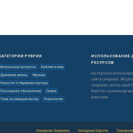
КАТЕГОРИИ РУБРИК
ИСПОЛЬЗОВАНИЕ 
РЕСУРСОВ
Актуальные вопросы
Библия и мир
На портале использую
Духовная жизнь
Музыка
сайта
Unsplash.
All ph
Новости от Администратора
Unsplash can be used fo
them for commercial a
Последние обновления
Семья
purposes.
Тема на каждый месяц
Технологии
Северная Америка
Западная Европа
Северная