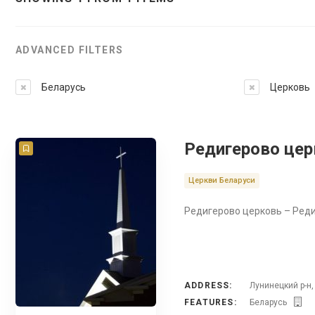
ADVANCED FILTERS
Беларусь
Церковь
Редигерово цер
Церкви Беларуси
Редигерово церковь – Реди
ADDRESS:
Лунинецкий р-н,
FEATURES:
Беларусь