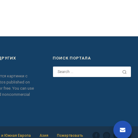
ДРУГИХ
ПОИСК ПОРТАЛА
тся картинки с
otos published on
r free.
You can use
nd noncommercial
 и Южная Европа
Азия
Пожертвовать