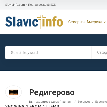
SlavicInfo.com – Портал церквей ЕХБ
Северная Америка
Categ
Редигерово
Вы находитесь здесь:
Главная
/
Беларусь
/
Брестск
SHOWING 1 FROM 1 ITEMS