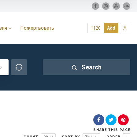
зия
Пожертвовать
1120
Add
Search
SHARE
THIS PAGE