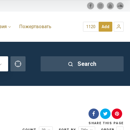
зия
Пожертвовать
1120
Add
Search
SHARE
THIS PAGE