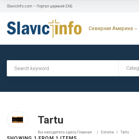
SlavicInfo.com – Портал церквей ЕХБ
Северная Америка
Categ
Tartu
Вы находитесь здесь:
Главная
/
Estonia
/
Tartu
SHOWING 1 FROM 1 ITEMS