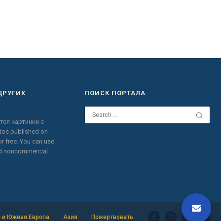
ДРУГИХ
ПОИСК ПОРТАЛА
тся картинки с
otos published on
r free.
You can use
nd noncommercial
 и Южная Европа
Азия
Пожертвовать