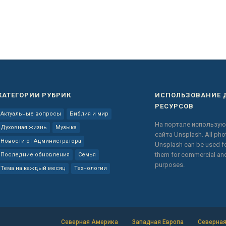
КАТЕГОРИИ РУБРИК
ИСПОЛЬЗОВАНИЕ 
РЕСУРСОВ
Актуальные вопросы
Библия и мир
На портале использую
Духовная жизнь
Музыка
сайта
Unsplash.
All ph
Новости от Администратора
Unsplash can be used fo
them for commercial a
Последние обновления
Семья
purposes.
Тема на каждый месяц
Технологии
Северная Америка
Западная Европа
Северная