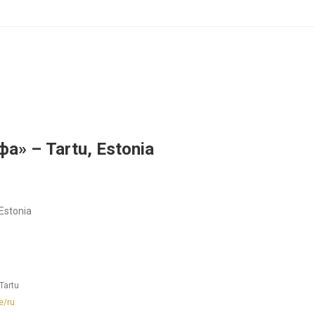
а» – Tartu, Estonia
Estonia
Tartu
e/ru