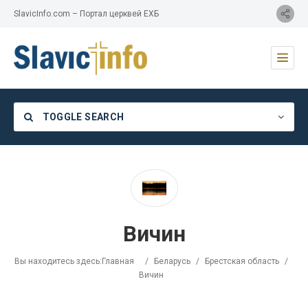
SlavicInfo.com – Портал церквей ЕХБ
TOGGLE SEARCH
Category
Вичин
Location
Вы находитесь здесь:
Главная
/
Беларусь
/
Брестская область
/
Вичин