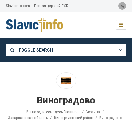
SlavicInfo.com – Портал церквей ЕХБ
TOGGLE SEARCH
Category
Виноградово
Location
Вы находитесь здесь:
Главная
/
Украина
/
Закарпатськая область
/
Виноградовский район
/
Виноградово