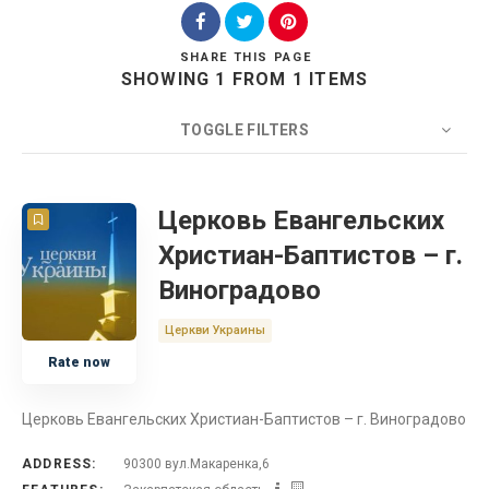
SHARE
THIS PAGE
SHOWING 1 FROM 1 ITEMS
Search
TOGGLE FILTERS
COUNT
20
SORT BY
Title
ORDER
Церковь Евангельских
Христиан-Баптистов – г.
Церковь
Виноградово
Украина
Церкви Украины
Rate now
Закарпатская область
Церковь Евангельских Христиан-Баптистов – г. Виноградово
ADDRESS:
90300 вул.Макаренка,6