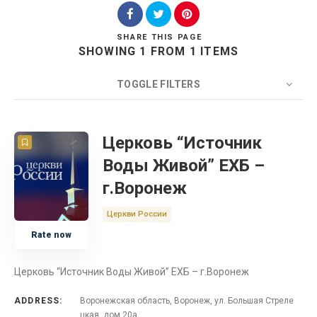
SHARE
THIS PAGE
SHOWING 1 FROM 1 ITEMS
Search
TOGGLE FILTERS
COUNT
20
SORT BY
Title
ORDER
Церковь “Источник
Воды Живой” ЕХБ –
Церковь
г.Воронеж
Россия
Церкви России
Rate now
Воронежская область
Церковь “Источник Воды Живой” ЕХБ – г.Воронеж
ADDRESS:
Воронежская область, Воронеж, ул. Большая Стреле
цкая, дом 20а