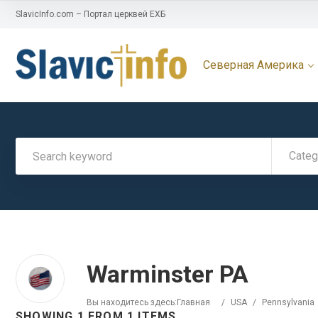
SlavicInfo.com – Портал церквей ЕХБ
Северная Америка
Categ
Warminster PA
Вы находитесь здесь:
Главная
/
USA
/
Pennsylvania
SHOWING 1 FROM 1 ITEMS