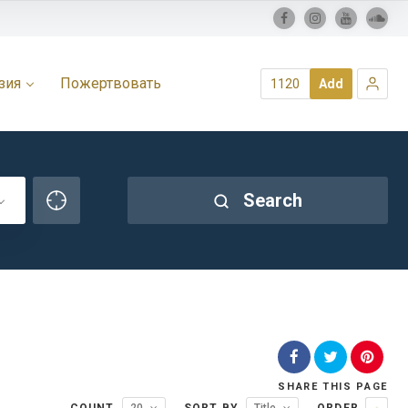
зия
Пожертвовать
1120
Add
Search
SHARE
THIS PAGE