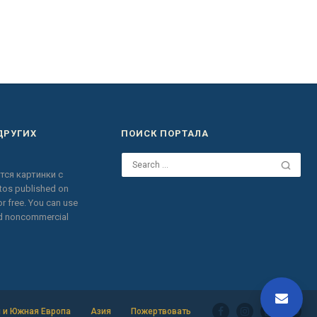
ДРУГИХ
ПОИСК ПОРТАЛА
тся картинки с
otos published on
r free.
You can use
nd noncommercial
 и Южная Европа
Азия
Пожертвовать