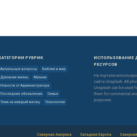
КАТЕГОРИИ РУБРИК
ИСПОЛЬЗОВАНИЕ 
РЕСУРСОВ
Актуальные вопросы
Библия и мир
На портале использую
Духовная жизнь
Музыка
сайта
Unsplash.
All ph
Новости от Администратора
Unsplash can be used fo
them for commercial a
Последние обновления
Семья
purposes.
Тема на каждый месяц
Технологии
Северная Америка
Западная Европа
Северная