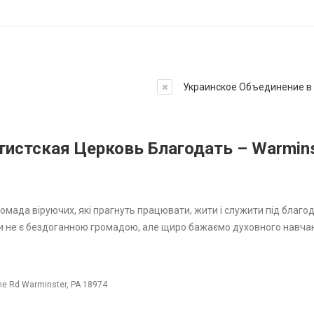
Украинское Объединение 
тистская Церковь Благодать – Warmins
омада віруючих, які прагнуть працювати, жити і служити під благо
Ми не є бездоганною громадою, але щиро бажаємо духовного навча
ne Rd Warminster, PA 18974