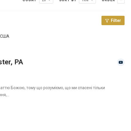
COUNT
20
SORT BY
Title
ORDER
Filter
в США
ter, PA
даттю Божою, тому що розуміємо, що ми спасені тільки
ння,…