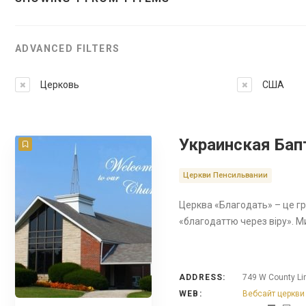
ADVANCED FILTERS
Церковь
США
Украинская Бап
Церкви Пенсильвании
Церква «Благодать» – це гр
«благодаттю через віру». 
ADDRESS:
749 W County Li
WEB:
Вебсайт церкви