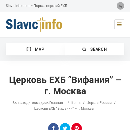
SlavicInfo.com – Портал церквей ЕХБ
MAP
SEARCH
Церковь ЕХБ “Вифания” –
г. Москва
Category
Вы находитесь здесь:
Главная
/
Items
/
Церкви России
/
Location
Церковь ЕХБ “Вифания” – г. Москва