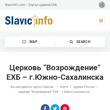
SlavicInfo.com – Портал церквей ЕХБ
MAP
SEARCH
Церковь “Возрождение”
ЕХБ – г.Южно-Сахалинска
Category
Вы находитесь здесь:
Главная
/
Items
/
Церкви России
/
Location
Церковь “Возрождение” ЕХБ – г.Южно-Сахалинска