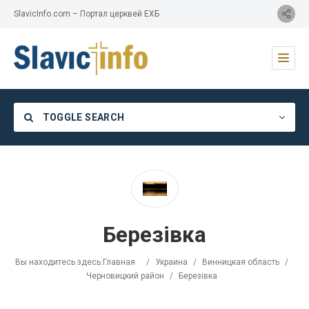
SlavicInfo.com – Портал церквей ЕХБ
TOGGLE SEARCH
Category
Березівка
Location
Вы находитесь здесь:
Главная
/
Украина
/
Винницкая область
/
Черновицкий район
/
Березівка