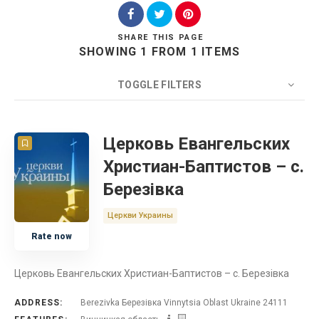
SHARE
THIS PAGE
SHOWING 1 FROM 1 ITEMS
Search
TOGGLE FILTERS
COUNT
20
SORT BY
Title
ORDER
Церковь Евангельских
Христиан-Баптистов – с.
Церковь
Березівка
Украина
Церкви Украины
Rate now
Винницкая область
Церковь Евангельских Христиан-Баптистов – с. Березівка
ADDRESS:
Berezivka Березівка Vinnytsia Oblast Ukraine 24111