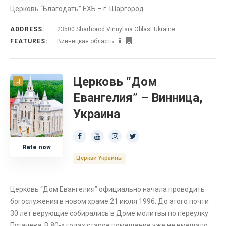
Церковь “Благодать” ЕХБ – г. Шаргород
Церковь
ADDRESS:
23500 Sharhorod Vinnytsia Oblast Ukraine
Прямая трансляция
FEATURES:
Винницкая область
Миссионерское Общество
Церковь “Дом
Радиостанция
Евангелия” – Винница,
Украина
Украина
Винницкая область
Rate now
Церкви Украины
Церковь “Дом Евангелия” официально начала проводить
богослужения в новом храме 21 июля 1996. До этого почти
30 лет верующие собирались в Доме молитвы по переулку
Пугачева. В 80-х годах старое помещение уже не вмещало