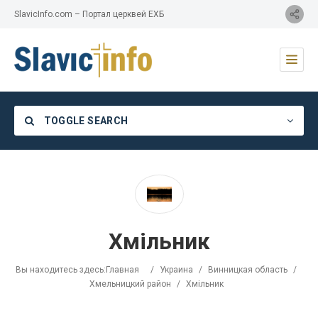
SlavicInfo.com – Портал церквей ЕХБ
TOGGLE SEARCH
Category
Хмільник
Location
Вы находитесь здесь:
Главная
/
Украина
/
Винницкая область
/
Хмельницкий район
/
Хмільник