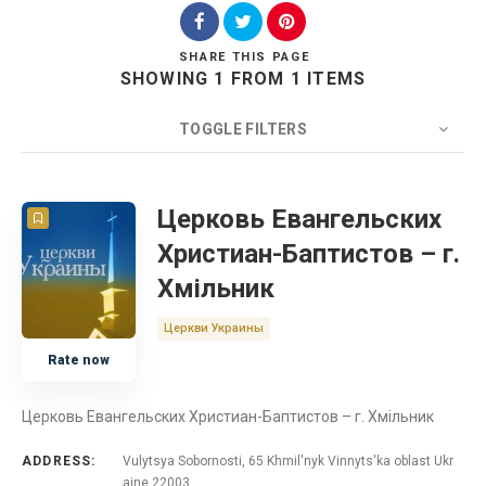
SHARE
THIS PAGE
SHOWING 1 FROM 1 ITEMS
Search
TOGGLE FILTERS
COUNT
20
SORT BY
Title
ORDER
Церковь Евангельских
Христиан-Баптистов – г.
Церковь
Хмільник
Украина
Церкви Украины
Rate now
Винницкая область
Церковь Евангельских Христиан-Баптистов – г. Хмільник
ADDRESS:
Vulytsya Sobornosti, 65 Khmil'nyk Vinnyts'ka oblast Ukr
aine 22003