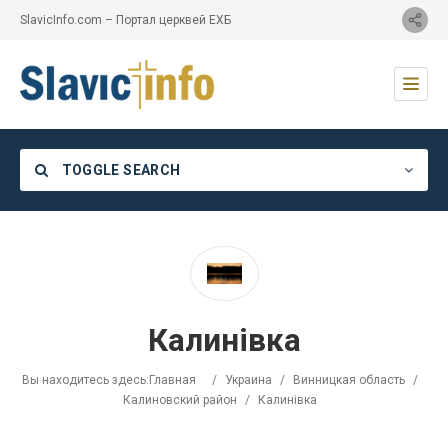
SlavicInfo.com – Портал церквей ЕХБ
TOGGLE SEARCH
Category
Калинівка
Location
Вы находитесь здесь:
Главная
/
Украина
/
Винницкая область
/
Калиновский район
/
Калинівка