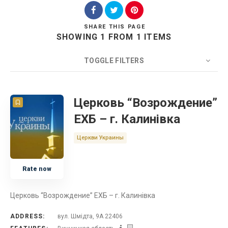
SHARE
THIS PAGE
SHOWING 1 FROM 1 ITEMS
Search
TOGGLE FILTERS
COUNT
20
SORT BY
Title
ORDER
Церковь “Возрождение”
ЕХБ – г. Калинівка
Церковь
Церкви Украины
Украина
Rate now
Винницкая область
Церковь “Возрождение” ЕХБ – г. Калинівка
ADDRESS:
вул. Шмідта, 9А 22406