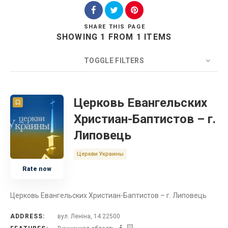
SHARE
THIS PAGE
SHOWING 1 FROM 1 ITEMS
Search
TOGGLE FILTERS
COUNT
20
SORT BY
Title
ORDER
Церковь Евангельских
Христиан-Баптистов – г.
Церковь
Липовець
Украина
Церкви Украины
Rate now
Винницкая область
Церковь Евангельских Христиан-Баптистов – г. Липовець
ADDRESS:
вул. Леніна, 14 22500