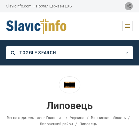
SlavicInfo.com – Портал церквей ЕХБ
TOGGLE SEARCH
Category
Липовець
Location
Вы находитесь здесь:
Главная
/
Украина
/
Винницкая область
/
Липовецкий район
/
Липовець