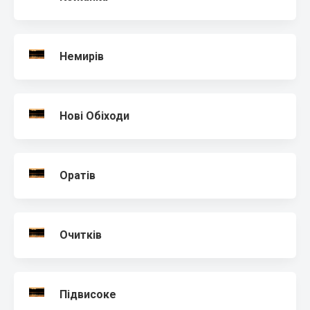
Немирів
Нові Обіходи
Оратів
Очитків
Підвисоке