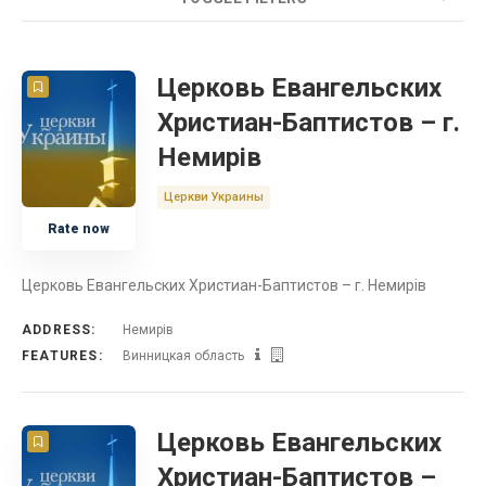
COUNT
20
SORT BY
Title
ORDER
Церковь Евангельских
Христиан-Баптистов – г.
Церковь
Немирів
Украина
Церкви Украины
Rate now
Винницкая область
Церковь Евангельских Христиан-Баптистов – г. Немирів
ADDRESS:
Немирів
FEATURES:
Винницкая область
Церковь Евангельских
Христиан-Баптистов –