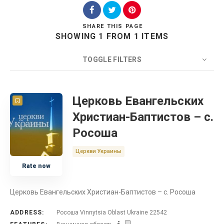
SHARE
THIS PAGE
SHOWING 1 FROM 1 ITEMS
Search
TOGGLE FILTERS
COUNT
20
SORT BY
Title
ORDER
Церковь Евангельских
Христиан-Баптистов – с.
Церковь
Росоша
Украина
Церкви Украины
Rate now
Винницкая область
Церковь Евангельских Христиан-Баптистов – с. Росоша
ADDRESS:
Росоша Vinnytsia Oblast Ukraine 22542