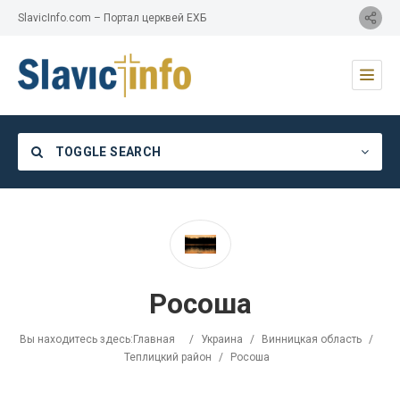
SlavicInfo.com – Портал церквей ЕХБ
TOGGLE SEARCH
Category
Росоша
Location
Вы находитесь здесь:
Главная
/
Украина
/
Винницкая область
/
Теплицкий район
/
Росоша