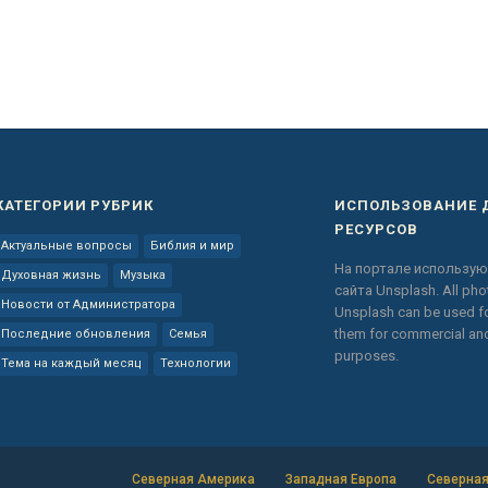
КАТЕГОРИИ РУБРИК
ИСПОЛЬЗОВАНИЕ 
РЕСУРСОВ
Актуальные вопросы
Библия и мир
На портале использую
Духовная жизнь
Музыка
сайта
Unsplash.
All ph
Новости от Администратора
Unsplash can be used fo
them for commercial a
Последние обновления
Семья
purposes.
Тема на каждый месяц
Технологии
Северная Америка
Западная Европа
Северная