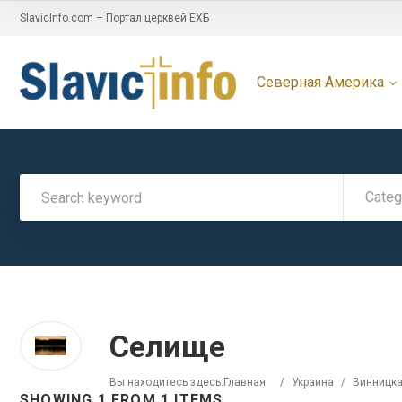
SlavicInfo.com – Портал церквей ЕХБ
Северная Америка
Categ
Селище
Вы находитесь здесь:
Главная
/
Украина
/
Винницка
SHOWING 1 FROM 1 ITEMS