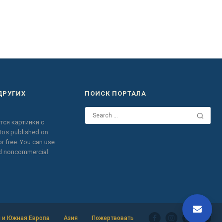
ДРУГИХ
ПОИСК ПОРТАЛА
тся картинки с
otos published on
r free.
You can use
nd noncommercial
 и Южная Европа
Азия
Пожертвовать