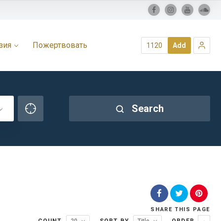
зия
Пожертвовать
1120
Add
Search
SHARE
THIS PAGE